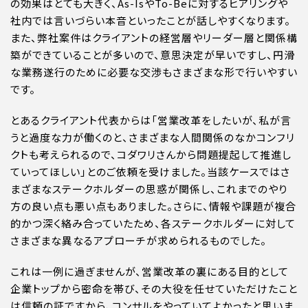
の効果はとても大きく、As-IsやTo-Beに対するヒアリングや
社内では言いづらい本音といったことが話しやすくなります。
また、弊社案件はクライアントの経営層やリーダー層と関係構
築ができていることが多いので、意思決定が早いですし、円滑
な業務遂行のために必要な交渉もさまざまな形で行いやすい
です。
とあるクライアント代表からは「営業改革をしたいが、私が言
うと過度な力が働くのと、さまざまな人間関係のなかコンフリ
クトも考えられるので、コダワリさんから問題提起して推進し
ていってほしい」とのご依頼を受けました。当該ケースではさ
まざまなステークホルダーの思惑が関係し、これまでのやり
方の良い点も悪い点もありました。さらに、情報や課題が複合
的かつ深く絡み合っていたため、各ステークホルダーに対して
さまざまな異なるアプローチが求められるものでした。
これは一例に過ぎませんが、営業改革の裏にある目的として
企業トップから密命を帯び、その大役を任せていただけたこと
は信頼の証ですから、コンサルをやっていてよかったと思いま