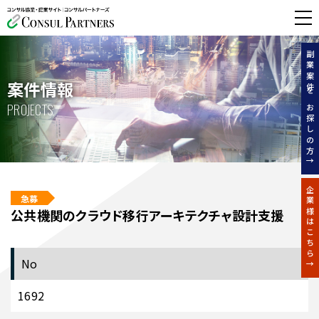
無料相談する
副業案件をお探しの方↑
案件情報
PROJECTS
企業様はこちら↑
急募
公共機関のクラウド移行アーキテクチャ設計支援
No
1692