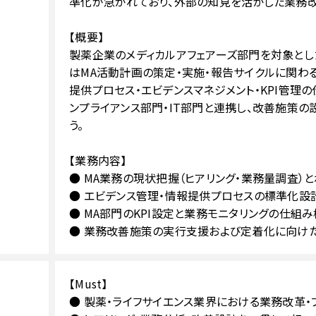
準化が急がれており、外部の知見を活かした業務
【概要】
製薬企業のメディカルアフェアーズ部門を対象とし
はMA活動計画の策定・実施・報告サイクルに関わ
提供プロセス・エビデンスマネジメント・KPI管理
ンプライアンス部門・IT部門と連携し、改善施策
う。
【業務内容】
● MA業務の現状把握（ヒアリング・業務量調査）
● エビデンス管理・情報提供プロセスの標準化設
● MA部門のKPI設定と業務モニタリングの仕組
● 業務改善施策の実行支援および定着化に向け
【Must】
● 製薬・ライフサイエンス業界における業務改革