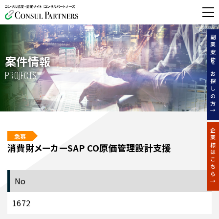
無料相談する
副業案件をお探しの方↑
案件情報
PROJECTS
企業様はこちら↑
急募
消費財メーカーSAP CO原価管理設計支援
No
1672