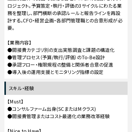
ロジェクト。予算策定・執行・評価の3サイクルにわたる業
務を整理し、部門横断の承認ルールと報告ラインを再設
計する。CFO・経営企画・各部門管理職との合意形成が必
要。
【業務内容】
●間接費カテゴリ別の支出実態調査と課題の構造化
●管理プロセス（予算/執行/評価）のTo-Be設計
●承認フロー・権限規程の整備と関係者合意の促進
●導入後の運用支援とモニタリング指標の設定
スキル・経験
【Must】
●コンサルファーム出身(SCまたはMクラス)
●間接費管理またはコスト最適化の業務改革経験
【Nice to Have】