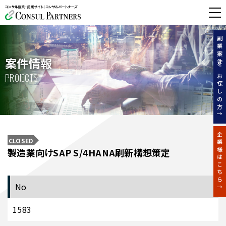
無料相談する
副業案件をお探しの方↑
案件情報
PROJECTS
企業様はこちら↑
CLOSED
製造業向けSAP S/4HANA刷新構想策定
No
1583