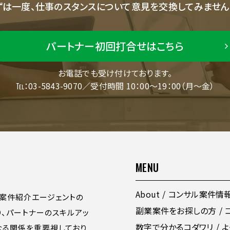
ずは一度、仕事のスタンスについて意見を交換してみません
パートナー初回打合せはこちら
お電話でも受け付けております。
℡：03-5843-9070／受付時間 10：00～19：00（月～金）
MENU
About
コンサル案件情
案件紹介エージェントの
副業案件をお探しの方
り、パートナーのスキルアッ
数字で分かるコダワリ
よ
なる関係を重要視しており