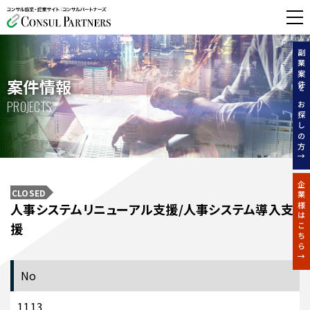
無料相談する
副業案件をお探しの方↑
案件情報
PROJECTS
企業様はこちら↑
CLOSED
人事システムリニューアル支援/人事システム導入支
援
No
1113