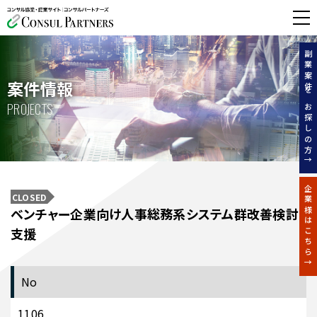
無料相談する
副業案件をお探しの方↑
案件情報
PROJECTS
企業様はこちら↑
CLOSED
ベンチャー企業向け人事総務系システム群改善検討
支援
No
1106