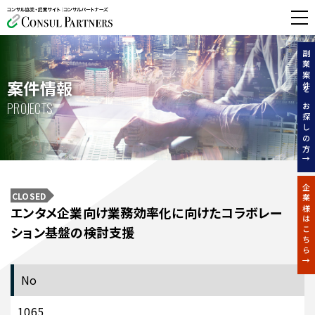
無料相談する
副業案件をお探しの方↑
案件情報
PROJECTS
企業様はこちら↑
CLOSED
エンタメ企業向け業務効率化に向けたコラボレー
ション基盤の検討支援
No
1065